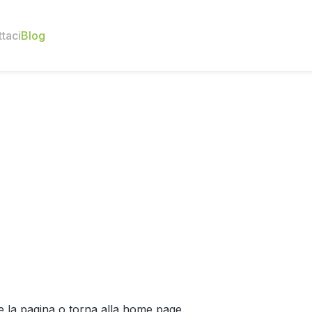
taci
Blog
e la pagina o torna alla home page.